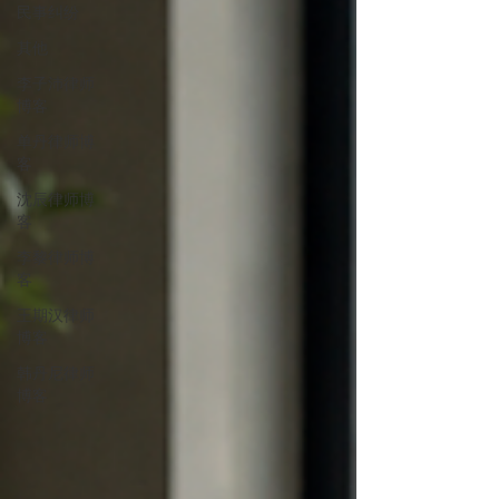
民事纠纷
其他
李子沛律师
博客
单丹律师博
客
沈辰律师博
客
李黎律师博
客
王期汉律师
博客
韩丹尼律师
博客