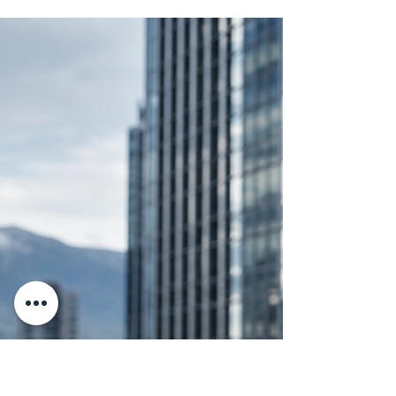
捍理说法栏目
6月25日
RTB 驳回租客高额赔偿申
请
捍理律师事务所代表房东成功抗辩租客依据
《Residential Tenancy Act》第 51 条提出的
大额赔偿申请。