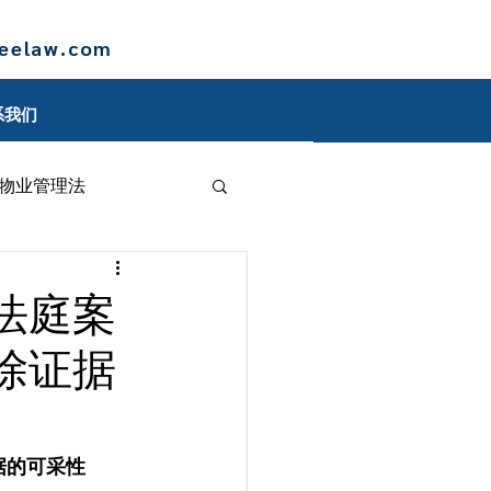
leelaw.com
系我们
物业管理法
博客
法庭案
除证据
证据的可采性