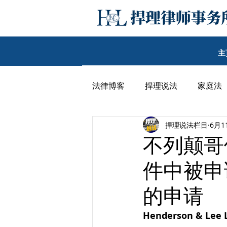
主
法律博客
捍理说法
家庭法
捍理说法栏目
6月1
民事纠纷
其他
李子沛
不列颠哥
件中被申
王期汉律师博客
韩丹尼律
的申请
Henderson & 