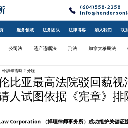
(604)558-2258
info@henderson
页
服务领域
法务团队
法律博客
加入我们
联
公司法
遗产遗嘱法
刑法
加拿大移民法
1日
讀畢需時 2 分鐘
律师博客
单丹律师博客
沈辰律师博客
李黎律师
伦比亚最高法院驳回藐视
请人试图依据《宪章》排
师博客
Lee Law Corporation （捍理律师事务所）成功维护关键