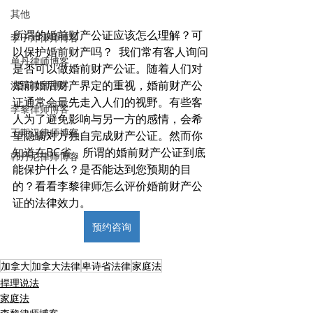
其他
所谓的婚前财产公证应该怎么理解？可
李子沛律师博客
以保护婚前财产吗？  我们常有客人询问
单丹律师博客
是否可以做婚前财产公证。随着人们对
婚前婚后财产界定的重视，婚前财产公
沈辰律师博客
证通常会最先走入人们的视野。有些客
李黎律师博客
人为了避免影响与另一方的感情，会希
王期汉律师博客
望隐瞒对方独自完成财产公证。然而你
知道在BC省，所谓的婚前财产公证到底
韩丹尼律师博客
能保护什么？是否能达到您预期的目
的？看看李黎律师怎么评价婚前财产公
证的法律效力。
预约咨询
加拿大
加拿大法律
卑诗省法律
家庭法
捍理说法
家庭法