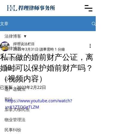
文章
法律博客
捍理说法栏目
法律博客
2022年3月31日
讀畢需時 1 分鐘
私下做的婚前财产公证，离
捍理说法
婚时可以保护婚前财产吗？
家庭法
（视频内容）
公司法
已更新：
2023年2月22日
遗产遗嘱法
刑法
https://www.youtube.com/watch?
v=K1ZTOGgTLZM
加拿大移民法
物业管理法
民事纠纷