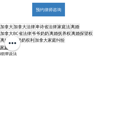
预约律师咨询
加拿大
加拿大法律
卑诗省法律
家庭法
离婚
加拿大BC省法律
爷爷奶奶
离婚抚养权
离婚探望权
离婚爷爷奶奶权利
加拿大家庭纠纷
家庭法
捍理说法
李黎律师博客
最新文章
查看全部