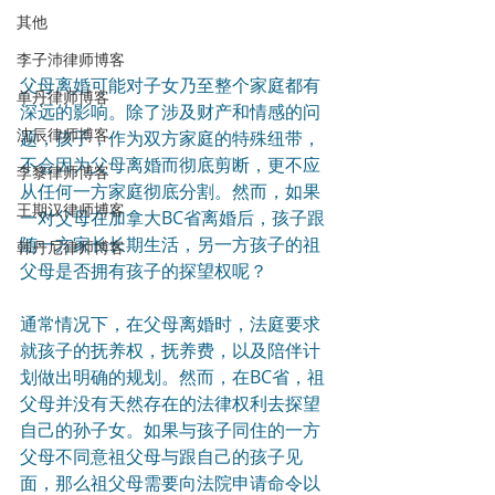
其他
李子沛律师博客
父母离婚可能对子女乃至整个家庭都有
单丹律师博客
深远的影响。除了涉及财产和情感的问
沈辰律师博客
题，孩子，作为双方家庭的特殊纽带，
不会因为父母离婚而彻底剪断，更不应
李黎律师博客
从任何一方家庭彻底分割。然而，如果
王期汉律师博客
一对父母在加拿大BC省离婚后，孩子跟
随一方家长长期生活，另一方孩子的祖
韩丹尼律师博客
父母是否拥有孩子的探望权呢？
通常情况下，在父母离婚时，法庭要求
就孩子的抚养权，抚养费，以及陪伴计
划做出明确的规划。然而，在BC省，祖
父母并没有天然存在的法律权利去探望
自己的孙子女。如果与孩子同住的一方
父母不同意祖父母与跟自己的孩子见
面，那么祖父母需要向法院申请命令以