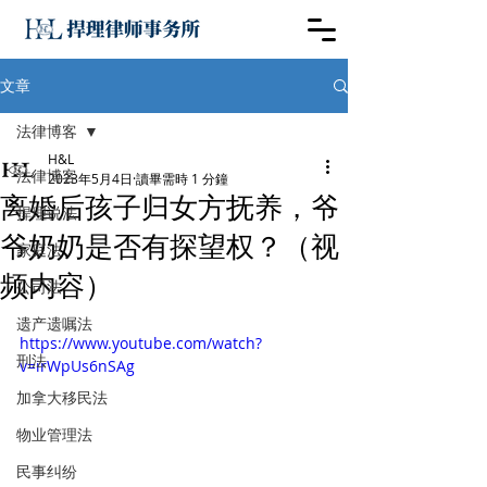
文章
法律博客
H&L
法律博客
2023年5月4日
讀畢需時 1 分鐘
离婚后孩子归女方抚养，爷
捍理说法
爷奶奶是否有探望权？（视
家庭法
频内容）
公司法
遗产遗嘱法
https://www.youtube.com/watch?
刑法
v=irWpUs6nSAg
加拿大移民法
物业管理法
民事纠纷