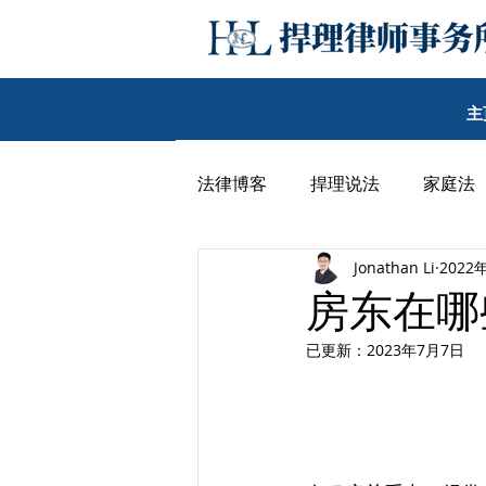
主
法律博客
捍理说法
家庭法
Jonathan Li
2022
民事纠纷
其他
李子沛
房东在哪
已更新：
2023年7月7日
王期汉律师博客
韩丹尼律