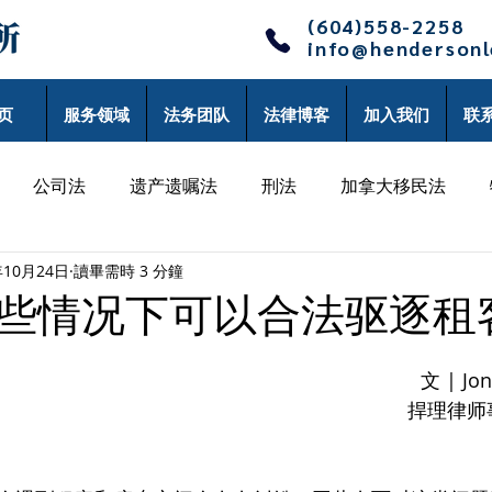
(604)558-2258
info@henderson
页
服务领域
法务团队
法律博客
加入我们
联
公司法
遗产遗嘱法
刑法
加拿大移民法
年10月24日
讀畢需時 3 分鐘
律师博客
单丹律师博客
沈辰律师博客
李黎律师
些情况下可以合法驱逐租
师博客
文 | Jo
捍理律师