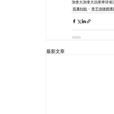
加拿大
加拿大法律
卑诗省
民事纠纷
李子沛律师博
最新文章