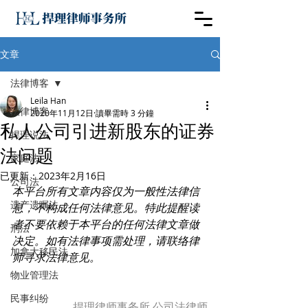
文章
法律博客
Leila Han
法律博客
2020年11月12日
讀畢需時 3 分鐘
私人公司引进新股东的证券
捍理说法
法问题
家庭法
已更新：
2023年2月16日
公司法
本平台所有文章内容仅为一般性法律信
遗产遗嘱法
息，不构成任何法律意见。特此提醒读
者不要依赖于本平台的任何法律文章做
刑法
决定。如有法律事项需处理，请联络律
加拿大移民法
师寻求法律意见。
物业管理法
民事纠纷
捍理律师事务所 公司法律师