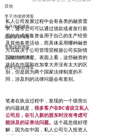
其他
李子沛律师博客
私人公司发展过程中会有各类的融资需
单丹律师博客
求，通常公司可以通过借款或者发行新
股的方式筹集资金用于自己的生产经营
沈辰律师博客
及其他各类活动，而具体采用哪种融资
李黎律师博客
方式取决于公司管理层根据公司实际情
况做出的决定。表面上看，这些融资的
王期汉律师博客
途径在中国和在加拿大并没有太大的区
韩丹尼律师博客
别，但是因为两个国家法律制度的不
同，涉及到的法律问题会有差别。
笔者在执业过程中，发现的一个很突出
的问题就是，
很多客户在BC省设立私人
公司后，在引入新的股东时没有考虑可
能涉及的证券法问题。
这个疏忽很好理
解，因为在中国，私人公司引入投资人