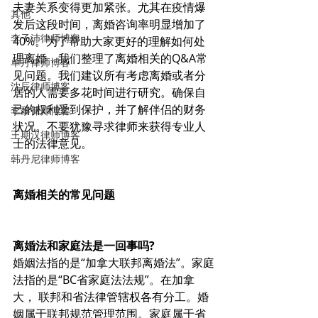
夫妻关系变得更加紧张。尤其在疫情爆
其他
发后这段时间，离婚咨询率明显增加了
李子沛律师博客
40%。为了帮助大家更好的理解如何处
理离婚，我们整理了离婚相关的Q&A常
单丹律师博客
见问题。我们建议所有考虑离婚或者分
沈辰律师博客
居的人需要多花时间进行研究。确保自
己的权利受到保护，并了解伴侣的财务
李黎律师博客
状况。不要犹豫寻求律师来获得专业人
王期汉律师博客
士的法律意见。
韩丹尼律师博客
离婚相关的常见问题
离婚法和家庭法是一回事吗?
婚姻法指的是“加拿大联邦离婚法”。家庭
法指的是“BC省家庭法法规”。在加拿
大， 联邦和省法律管辖权各有分工。婚
姻属于联邦规范管理范围。家庭属于省