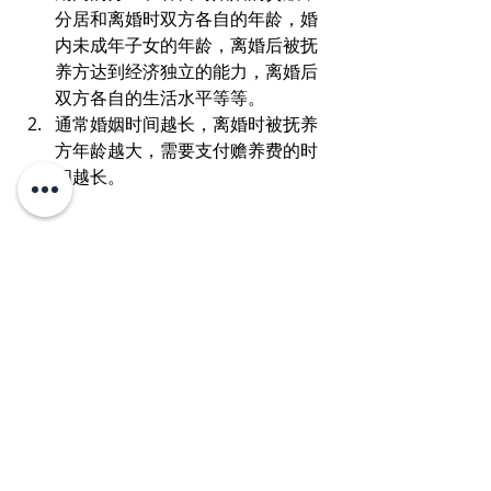
分居和离婚时双方各自的年龄，婚
内未成年子女的年龄，离婚后被抚
养方达到经济独立的能力，离婚后
双方各自的生活水平等等。
通常婚姻时间越长，离婚时被抚养
方年龄越大，需要支付赡养费的时
间越长。
什么是“保护令登记处“？
这是一个警察可以随时查阅的电脑数据
库，记录所有卑诗省的保护令资料。一
旦你报警说有人没有遵守保护令，警察
会立即查阅该数据并采取行动，如对违
反保护令的人执行逮捕。
和平保障令(Peace Bond)和家庭保护令