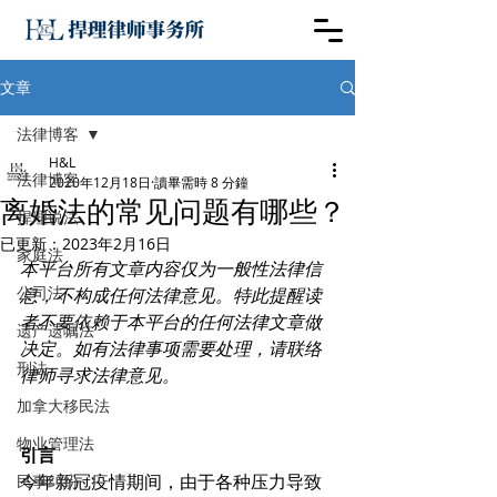
文章
法律博客
H&L
法律博客
2020年12月18日
讀畢需時 8 分鐘
离婚法的常见问题有哪些？
捍理说法
已更新：
2023年2月16日
家庭法
本平台所有文章内容仅为一般性法律信
公司法
息，不构成任何法律意见。特此提醒读
者不要依赖于本平台的任何法律文章做
遗产遗嘱法
决定。如有法律事项需要处理，请联络
刑法
律师寻求法律意见。
加拿大移民法
物业管理法
引言
今年新冠疫情期间，由于各种压力导致
民事纠纷