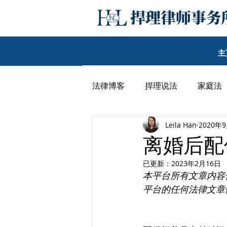
主
法律博客
捍理说法
家庭法
Leila Han
2020年
民事纠纷
其他
李子沛
离婚后配
已更新：
2023年2月16日
王期汉律师博客
韩丹尼律
本平台所有文章内容
平台的任何法律文章