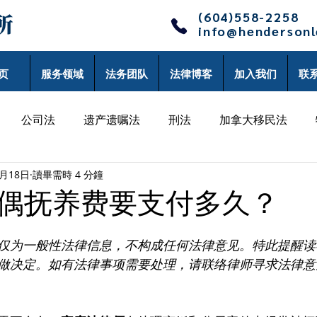
(604)558-2258
info@henderson
页
服务领域
法务团队
法律博客
加入我们
联
公司法
遗产遗嘱法
刑法
加拿大移民法
9月18日
讀畢需時 4 分鐘
律师博客
单丹律师博客
沈辰律师博客
李黎律师
偶抚养费要支付多久？
师博客
仅为一般性法律信息，不构成任何法律意见。特此提醒读
做决定。如有法律事项需要处理，请联络律师寻求法律意