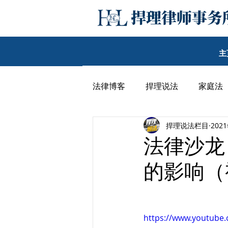
主
法律博客
捍理说法
家庭法
捍理说法栏目
202
民事纠纷
其他
李子沛
法律沙龙
的影响（
王期汉律师博客
韩丹尼律
https://www.youtub