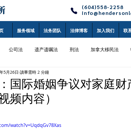
(604)558-2258
info@henderson
页
服务领域
法务团队
法律博客
加入我们
联
公司法
遗产遗嘱法
刑法
加拿大移民法
1年5月26日
讀畢需時 2 分鐘
律师博客
单丹律师博客
沈辰律师博客
李黎律师
：国际婚姻争议对家庭财
视频内容）
师博客
e.com/watch?v=UqdqGv78Xas