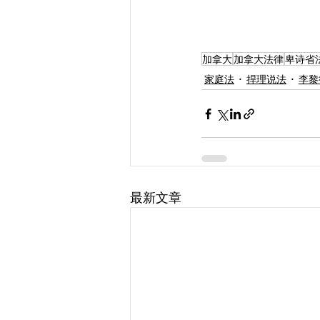
加拿大
加拿大法律
卑诗省
家庭法
捍理说法
李黎
最新文章