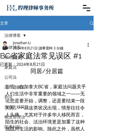
文章
法律博客
Jonathan Li
法律博客
2024年8月21日
讀畢需時 3 分鐘
BC省家庭法常见误区 #1
捍理说法
已更新：
2024年8月21日
家庭法
同居/分居篇
公司法
引言：在加拿大BC省，家庭法问题关乎
遗产遗嘱法
人们生活中非常重要的领域之一——无
刑法
论您是要开始，调整，还是要结束一段
加拿大移民法
关系。一旦这类状况出现，情形往往令
人头痛。尤其对于许多华人移民而言，
物业管理法
陌生的社会、法治环境更是加重了这种
民事纠纷
挑战对生活的影响。除此之外，虽然人