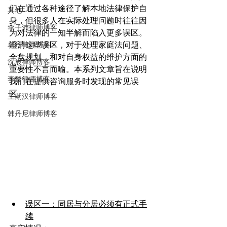
们在通过各种途径了解本地法律保护自
其他
身，但很多人在实际处理问题时往往因
李子沛律师博客
为对法律的一知半解而陷入更多误区。
澄清这些误区，对于处理家庭法问题、
单丹律师博客
全盘规划、和对自身权益的维护方面的
沈辰律师博客
重要性不言而喻。本系列文章旨在说明
李黎律师博客
我们在提供咨询服务时发现的常见误
区。
王期汉律师博客
韩丹尼律师博客
误区一：同居与分居必须有正式手
续