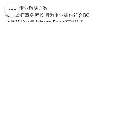
捍理的专业解决方案：
捍理律师事务所长期为企业提供符合BC
省规范的公司Minute Book管理服务，
成立公司之初帮助公司进行初始建档，
包含公司章程、首次董事会记录等必备
文件，并对公司Minute Book 进行动态
更新，股东变更、章程修订等事项及时
归档，及协助完成年度法律检查，请即
联系我们的事务所团队进行咨询，保护
企业价值，从完善公司Minute Book 开
始。
文：单丹律师
加拿大法律
卑诗省法律
科普法律
BC省公司法
捍理说法
公司法
单丹律师博客