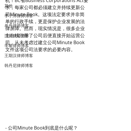
机！BC省Business Corporations Act要
其他
求，每家公司都必须建立并持续更新公
司Minute Book。这项法定要求并非简
李子沛律师博客
单的行政手续，更是保护企业发展的法
单丹律师博客
律屏障。然而，现实情况是，很多企业
主在线注册了公司后便直接开始运营公
沈辰律师博客
司，从未考虑过建立公司Minute Book
李黎律师博客
文件这项公司法要求的必要内容。
王期汉律师博客
韩丹尼律师博客
- 公司Minute Book到底是什么呢？