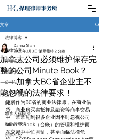
文章
法律博客
Danna Shan
法律博客
2025年3月3日
讀畢需時 2 分鐘
加拿大公司必须维护保存完
捍理说法
整的公司Minute Book？
家庭法
—— 加拿大BC省企业主不
公司法
能忽视的法律要求！
遗产遗嘱法
笔者作为BC省的商业法律师，在商业借
刑法
贷、商业房买卖抵押及融资等商事交易
加拿大移民法
中，常常见到很多企业因平时忽视公司
物业管理法
Minute Book（台账）的管理和维护而
在交易中手忙脚乱，甚至面临法律危
民事纠纷